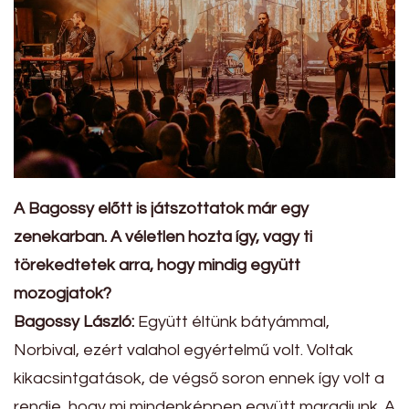
A Bagossy előtt is játszottatok már egy
zenekarban. A véletlen hozta így, vagy ti
törekedtetek arra, hogy mindig együtt
mozogjatok?
Bagossy László:
Együtt éltünk bátyámmal,
Norbival, ezért valahol egyértelmű volt. Voltak
kikacsintgatások, de végső soron ennek így volt a
rendje, hogy mi mindenképpen együtt maradjunk. A