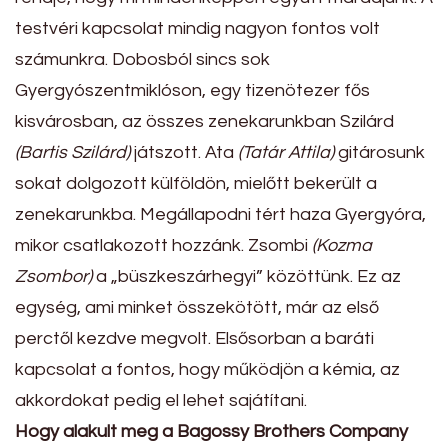
testvéri kapcsolat mindig nagyon fontos volt
számunkra. Dobosból sincs sok
Gyergyószentmiklóson, egy tizenötezer fős
kisvárosban, az összes zenekarunkban Szilárd
(Bartis Szilárd)
játszott. Ata
(Tatár Attila)
gitárosunk
sokat dolgozott külföldön, mielőtt bekerült a
zenekarunkba. Megállapodni tért haza Gyergyóra,
mikor csatlakozott hozzánk. Zsombi
(Kozma
Zsombor)
a „büszkeszárhegyi” közöttünk. Ez az
egység, ami minket összekötött, már az első
perctől kezdve megvolt. Elsősorban a baráti
kapcsolat a fontos, hogy működjön a kémia, az
akkordokat pedig el lehet sajátítani.
Hogy alakult meg a Bagossy Brothers Company