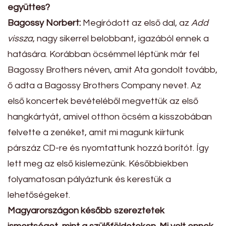
együttes?
Bagossy Norbert:
Megíródott az első dal, az
Add
vissza
, nagy sikerrel belobbant, igazából ennek a
hatására. Korábban öcsémmel léptünk már fel
Bagossy Brothers néven, amit Ata gondolt tovább,
ő adta a Bagossy Brothers Company nevet. Az
első koncertek bevételéből megvettük az első
hangkártyát, amivel otthon öcsém a kisszobában
felvette a zenéket, amit mi magunk kiírtunk
párszáz CD-re és nyomtattunk hozzá borítót. Így
lett meg az első kislemezünk. Későbbiekben
folyamatosan pályáztunk és kerestük a
lehetőségeket.
Magyarországon később szereztetek