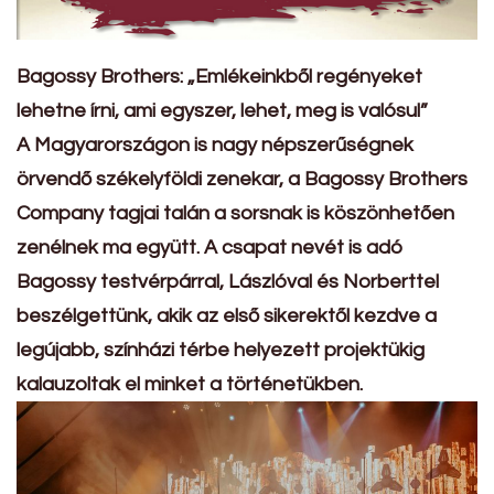
Bagossy Brothers:
„Emlékeinkből regényeket
lehetne írni, ami egyszer, lehet, meg is valósul”
A Magyarországon is nagy népszerűségnek
örvendő székelyföldi zenekar, a Bagossy Brothers
Company tagjai talán a sorsnak is köszönhetően
zenélnek ma együtt. A csapat nevét is adó
Bagossy testvérpárral, Lászlóval és Norberttel
beszélgettünk, akik az első sikerektől kezdve a
legújabb, színházi térbe helyezett projektükig
kalauzoltak el minket a történetükben.