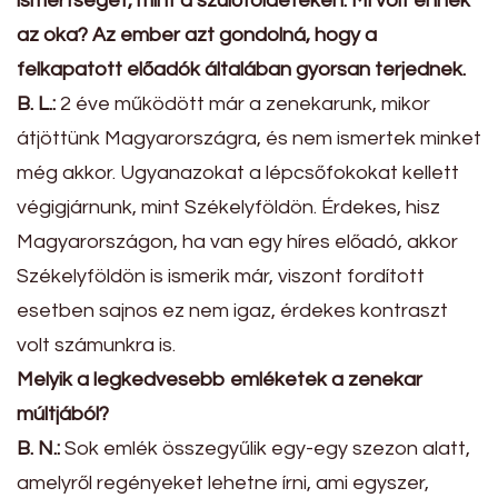
ismertséget, mint a szülőföldeteken. Mi volt ennek
az oka? Az ember azt gondolná, hogy a
felkapatott előadók általában gyorsan terjednek.
B. L.:
2 éve működött már a zenekarunk, mikor
átjöttünk Magyarországra, és nem ismertek minket
még akkor. Ugyanazokat a lépcsőfokokat kellett
végigjárnunk, mint Székelyföldön. Érdekes, hisz
Magyarországon, ha van egy híres előadó, akkor
Székelyföldön is ismerik már, viszont fordított
esetben sajnos ez nem igaz, érdekes kontraszt
volt számunkra is.
Melyik a legkedvesebb emléketek a zenekar
múltjából?
B. N.:
Sok emlék összegyűlik egy-egy szezon alatt,
amelyről regényeket lehetne írni, ami egyszer,