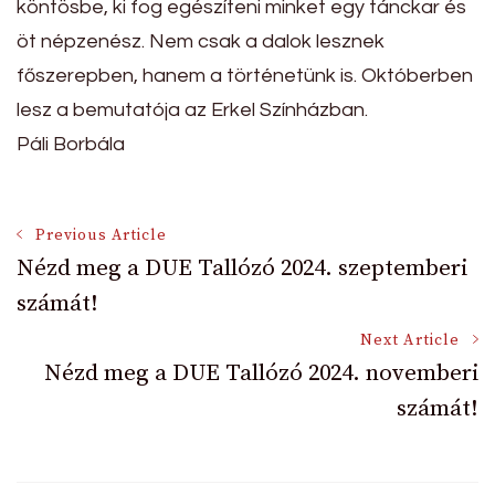
köntösbe, ki fog egészíteni minket egy tánckar és
öt népzenész. Nem csak a dalok lesznek
főszerepben, hanem a történetünk is. Októberben
lesz a bemutatója az Erkel Színházban.
Páli Borbála
Post
Previous Article
Nézd meg a DUE Tallózó 2024. szeptemberi
számát!
Navigation
Next Article
Nézd meg a DUE Tallózó 2024. novemberi
számát!