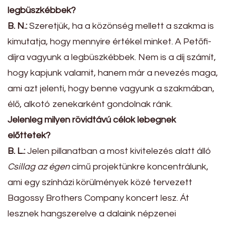
legbüszkébbek?
B. N.:
Szeretjük, ha a közönség mellett a szakma is
kimutatja, hogy mennyire értékel minket. A Petőfi-
díjra vagyunk a legbüszkébbek. Nem is a díj számít,
hogy kapjunk valamit, hanem már a nevezés maga,
ami azt jelenti, hogy benne vagyunk a szakmában,
élő, alkotó zenekarként gondolnak ránk.
Jelenleg milyen rövidtávú célok lebegnek
előttetek?
B. L.:
Jelen pillanatban a most kivitelezés alatt álló
Csillag az égen
című projektünkre koncentrálunk,
ami egy színházi körülmények közé tervezett
Bagossy Brothers Company koncert lesz. Át
lesznek hangszerelve a dalaink népzenei