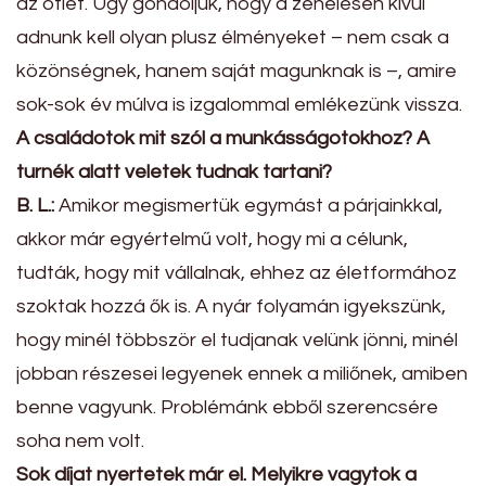
az ötlet. Úgy gondoljuk, hogy a zenélésen kívül
adnunk kell olyan plusz élményeket – nem csak a
közönségnek, hanem saját magunknak is –, amire
sok-sok év múlva is izgalommal emlékezünk vissza.
A családotok mit szól a munkásságotokhoz? A
turnék alatt veletek tudnak tartani?
B. L.:
Amikor megismertük egymást a párjainkkal,
akkor már egyértelmű volt, hogy mi a célunk,
tudták, hogy mit vállalnak, ehhez az életformához
szoktak hozzá ők is. A nyár folyamán igyekszünk,
hogy minél többször el tudjanak velünk jönni, minél
jobban részesei legyenek ennek a miliőnek, amiben
benne vagyunk. Problémánk ebből szerencsére
soha nem volt.
Sok díjat nyertetek már el. Melyikre vagytok a