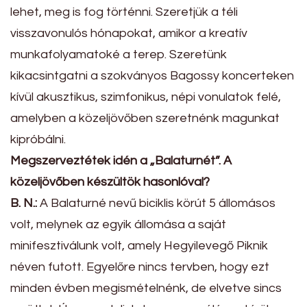
lehet, meg is fog történni. Szeretjük a téli
visszavonulós hónapokat, amikor a kreatív
munkafolyamatoké a terep. Szeretünk
kikacsintgatni a szokványos Bagossy koncerteken
kívül akusztikus, szimfonikus, népi vonulatok felé,
amelyben a közeljövőben szeretnénk magunkat
kipróbálni.
Megszerveztétek idén a „Balaturnét”. A
közeljövőben készültök hasonlóval?
B. N.:
A Balaturné nevű biciklis körút 5 állomásos
volt, melynek az egyik állomása a saját
minifesztiválunk volt, amely Hegyilevegő Piknik
néven futott. Egyelőre nincs tervben, hogy ezt
minden évben megismételnénk, de elvetve sincs