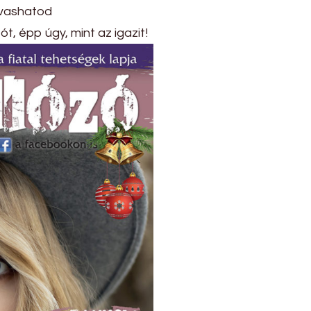
lvashatod
t, épp úgy, mint az igazit!