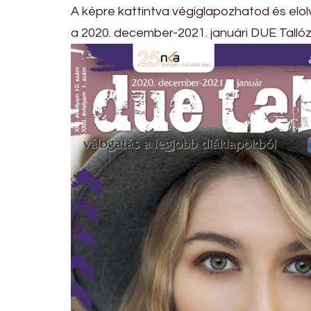
A képre kattintva végiglapozhatod és elo
a 2020. december-2021. januári DUE Tallózó