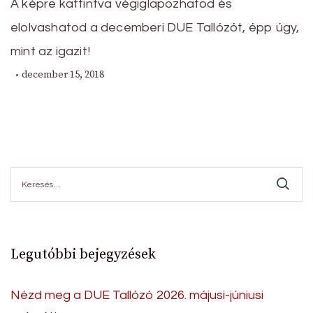
A képre kattintva végiglapozhatod és
elolvashatod a decemberi DUE Tallózót, épp úgy,
mint az igazit!
december 15, 2018
Keresés:
Legutóbbi bejegyzések
Nézd meg a DUE Tallózó 2026. májusi-júniusi