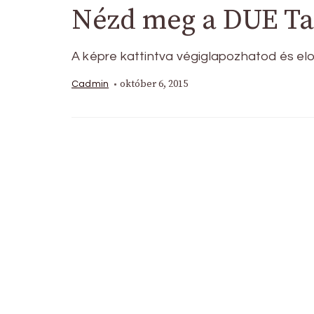
Nézd meg a DUE Tal
A képre kattintva végiglapozhatod és elol
október 6, 2015
Cadmin