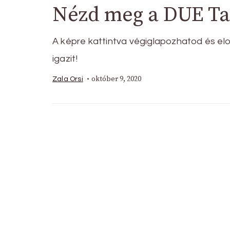
Nézd meg a DUE Tal
A képre kattintva végiglapozhatod és elo
igazit!
október 9, 2020
Zala Orsi