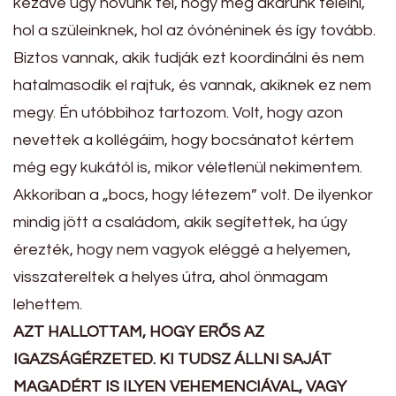
kezdve úgy növünk fel, hogy meg akarunk felelni,
hol a szüleinknek, hol az óvónéninek és így tovább.
Biztos vannak, akik tudják ezt koordinálni és nem
hatalmasodik el rajtuk, és vannak, akiknek ez nem
megy. Én utóbbihoz tartozom. Volt, hogy azon
nevettek a kollégáim, hogy bocsánatot kértem
még egy kukától is, mikor véletlenül nekimentem.
Akkoriban a „bocs, hogy létezem” volt. De ilyenkor
mindig jött a családom, akik segítettek, ha úgy
érezték, hogy nem vagyok eléggé a helyemen,
visszatereltek a helyes útra, ahol önmagam
lehettem.
AZT HALLOTTAM, HOGY ERŐS AZ
IGAZSÁGÉRZETED. KI TUDSZ ÁLLNI SAJÁT
MAGADÉRT IS ILYEN VEHEMENCIÁVAL, VAGY