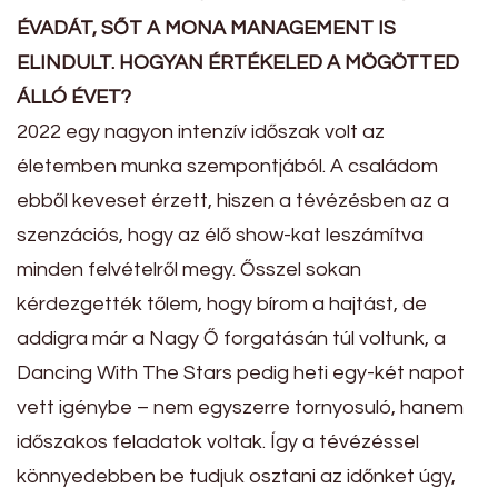
ÉVADÁT, SŐT A MONA MANAGEMENT IS
ELINDULT. HOGYAN ÉRTÉKELED A MÖGÖTTED
ÁLLÓ ÉVET?
2022 egy nagyon intenzív időszak volt az
életemben munka szempontjából. A családom
ebből keveset érzett, hiszen a tévézésben az a
szenzációs, hogy az élő show-kat leszámítva
minden felvételről megy. Ősszel sokan
kérdezgették tőlem, hogy bírom a hajtást, de
addigra már a Nagy Ő forgatásán túl voltunk, a
Dancing With The Stars pedig heti egy-két napot
vett igénybe – nem egyszerre tornyosuló, hanem
időszakos feladatok voltak. Így a tévézéssel
könnyedebben be tudjuk osztani az időnket úgy,