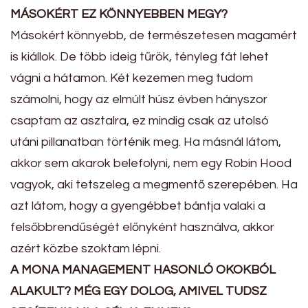
MÁSOKÉRT EZ KÖNNYEBBEN MEGY?
Másokért könnyebb, de természetesen magamért
is kiállok. De több ideig tűrök, tényleg fát lehet
vágni a hátamon. Két kezemen meg tudom
számolni, hogy az elmúlt húsz évben hányszor
csaptam az asztalra, ez mindig csak az utolsó
utáni pillanatban történik meg. Ha másnál látom,
akkor sem akarok belefolyni, nem egy Robin Hood
vagyok, aki tetszeleg a megmentő szerepében. Ha
azt látom, hogy a gyengébbet bántja valaki a
felsőbbrendűségét előnyként használva, akkor
azért közbe szoktam lépni.
A MONA MANAGEMENT HASONLÓ OKOKBÓL
ALAKULT? MÉG EGY DOLOG, AMIVEL TUDSZ