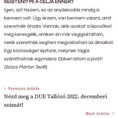
SEGÍTENI? MI A CÉLJA ENNEK?
Igen, azt hiszem, ez az anyáskodás mindig is
bennem volt. Úgy érzem, van bennem valami, amit
szeretnék átadni. Vannak, akik azokat a lépcsőket
még keresgélik, amiken én már végigsétáltam,
nekik szeretnék segíteni megvalósítani az álmaikat.
Egy közösséget építünk, melynek tagjai
számíthatnak egymásra. Ebben látom a jövőt!
(Szücs Márton Teofil
)
Post
Previous Article
Nézd meg a DUE Tallózó 2022. decemberi
számát!
Navigation
Next Article