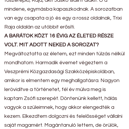
főszereplő, Raja, akit Jaskó Bálint alakít. Ő a
mindene, egymásba kapaszkodnak. A sorozatban
van egy csapata a jó és egy a rossz oldalnak, Trixi
Raja oldalán az utóbbit erősíti.
A BARÁTOK KÖZT 16 ÉVIG AZ ÉLETED RÉSZE
VOLT. MIT ADOTT NEKED A SOROZAT?
Megváltoztatta az életem, ezt minden túlzás nélkül
mondhatom. Harmadik évemet végeztem a
Veszprémi Közgazdasági Szakközépiskolában,
amikor is elmentem egy meghallgatásra. Nagyon
lerövidítve a történetet, fél év múlva meg is
kaptam Zsófi szerepét. Döntenünk kellett, hálás
vagyok a szüleimnek, hogy akkor elengedték a
kezem. Elkezdtem dolgozni és felelősséget vállalni
saját magamért. Magántanuló lettem, de örülök,