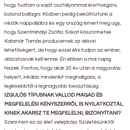
hogy tudtam a saját osztályommal érettségizni,
bolond ballagni. Közben pedig beköltöztünk a
nézők nappalijába és egy ország ismert meg úgy,
hogy Szentmihályi Zsófia. Sokat köszönhetek
Kalamár Tamás producernek az akkori
lehetőségért, de hogy ezzel élni tudjon az ember,
alázatosnak kell lennie. Én ebben a mai napig
hiszek. Fontos, hogy akár 20 év után is nagyzolás
helyett, inkább mindenkit meghallgass, a
legkisebbtől a legnagyobb beosztásúig.
IZGULÓS TÍPUSNAK VALLOD MAGAD ÉS
MEGFELELÉSI KÉNYSZERRŐL IS NYILATKOZTÁL.
KINEK AKARSZ TE MEGFELELNI, BIZONYÍTANI?
Szerintem ez az élet velejárója. Születésünktől