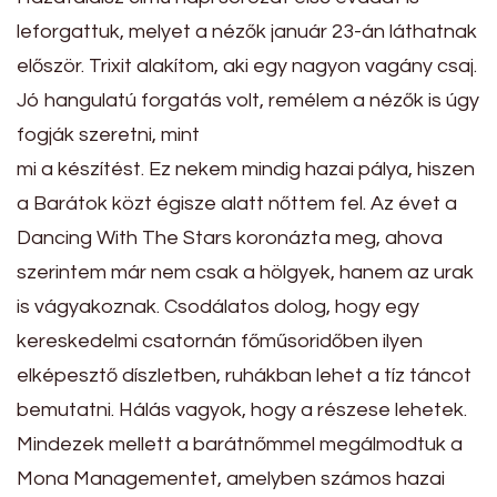
leforgattuk, melyet a nézők január 23-án láthatnak
először. Trixit alakítom, aki egy nagyon vagány csaj.
Jó hangulatú forgatás volt, remélem a nézők is úgy
fogják szeretni, mint
mi a készítést. Ez nekem mindig hazai pálya, hiszen
a Barátok közt égisze alatt nőttem fel. Az évet a
Dancing With The Stars koronázta meg, ahova
szerintem már nem csak a hölgyek, hanem az urak
is vágyakoznak. Csodálatos dolog, hogy egy
kereskedelmi csatornán főműsoridőben ilyen
elképesztő díszletben, ruhákban lehet a tíz táncot
bemutatni. Hálás vagyok, hogy a részese lehetek.
Mindezek mellett a barátnőmmel megálmodtuk a
Mona Managementet, amelyben számos hazai