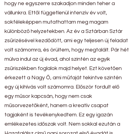
hogy ne egyszerre szakadjon minden teher a
vállunkra. Ettől függetlenül intenzív év volt,
sokféleképpen mutathattam meg magam
különböző helyzetekben. Az év a Sztárban Sztár
zsűrizésével kezdődött, ami egy teljesen új feladat
volt számomra, és örültem, hogy megtalált. Pár hét
múlva indul az új évad, ahol szintén az egyik
zsűriszékben foglalok majd helyet. Ezt követően
érkezett a Nagy Ő, ami műfaját tekintve szintén
egy új kihívás volt számomra. Először fordult elő
egy műsor kapcsán, hogy nem csak
műsorvezetőként, hanem a kreatív csapat
tagjaként is tevékenykedtem. Ez egy igazán
emlékezetes időszak volt. Nem sokkal ezután a
Hazatalálsz című napi sorozat első évadát is