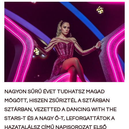
NAGYON SŰRŰ ÉVET TUDHATSZ MAGAD
MÖGÖTT, HISZEN ZSŰRIZTÉL A SZTÁRBAN
SZTÁRBAN, VEZETTED A DANCING WITH THE
STARS-T ÉS A NAGY Ő-T, LEFORGATTÁTOK A
HAZATALÁLSZ CÍMŰ NAPISOROZAT ELSŐ